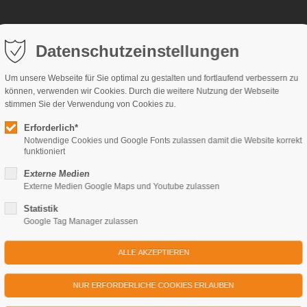
Datenschutzeinstellungen
Weihnachtsangebote
Veranstaltungen
Kontakt
FA
Um unsere Webseite für Sie optimal zu gestalten und fortlaufend verbessern zu
onomie
Ausflüge & Feste feiern
können, verwenden wir Cookies. Durch die weitere Nutzung der Webseite
stimmen Sie der Verwendung von Cookies zu.
erskasino
Reise- & Busgruppen
Erforderlich*
atten
Firmenfeier
Notwendige Cookies und Google Fonts zulassen damit die Website korrekt
funktioniert
usketier
Hochzeit & Familienfeiern
eons Küche
Externe Medien
Externe Medien Google Maps und Youtube zulassen
ngsbäckerei
Statistik
Google Tag Manager zulassen