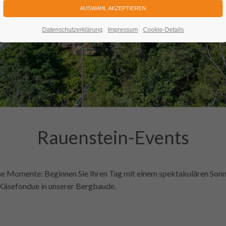
Datenschutzerklärung
Impressum
Cookie-Details
Rauenstein-Events
he Momente: Beginnen Sie Ihren Tag mit einem spektakulären Son
 Käsefondue in unserer Bergbaude.