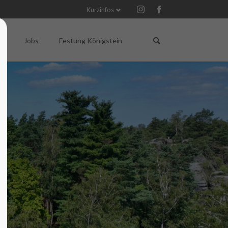
Kurzinfos
Navigation
Navigation
überspringen
überspringen
Q
Jobs
Festung Königstein
Gutscheine für Veranstaltungen