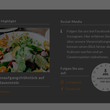
-Highlight
Social-Media
Folgen Sie uns bei Faceboo
Instagram. Hier erfahren Sie 
über unsere Veranstaltunge
können einen Blick hinter di
Kulissen werfen und an
Gewinnspielen teilnehmen.
Folgen Sie uns
auf:
enaufgangsfrühstück auf
Instagram
Rauenstein
Facebook
Sonnenaufgangsfrühstück
rlesen …
auf
dem
Rauenstein