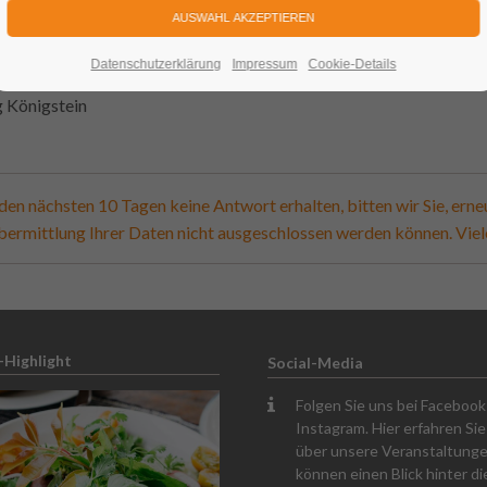
er
personal@festung.com
zur Verfügung.
Datenschutzerklärung
Impressum
Cookie-Details
g Königstein
n den nächsten 10 Tagen keine Antwort erhalten, bitten wir Sie, er
bermittlung Ihrer Daten nicht ausgeschlossen werden können. Viel
-Highlight
Social-Media
Folgen Sie uns bei Faceboo
Instagram. Hier erfahren Sie 
über unsere Veranstaltunge
können einen Blick hinter di