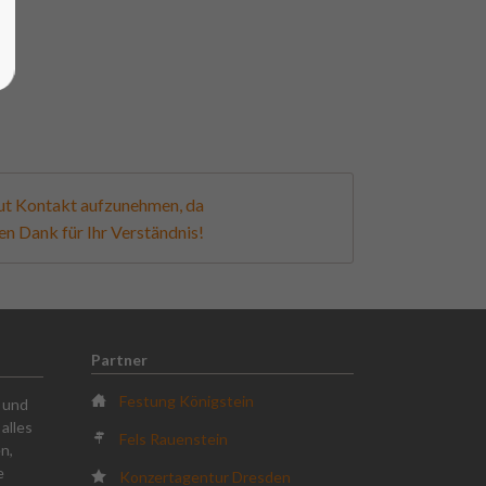
neut Kontakt aufzunehmen, da
en Dank für Ihr Verständnis!
Partner
Festung Königstein
k und
alles
Fels Rauenstein
n,
e
Konzertagentur Dresden