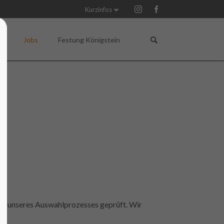
Kurzinfos
Navigation
Navigation
überspringen
überspringen
Q
Jobs
Festung Königstein
Gutscheine für Veranstaltungen
en unseres Auswahlprozesses geprüft. Wir